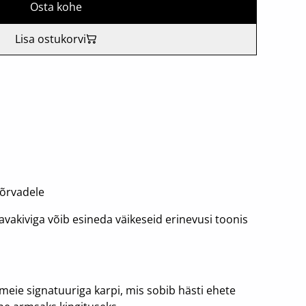
Osta kohe
Lisa ostukorvi
kõrvadele
avakiviga võib esineda väikeseid erinevusi toonis
meie signatuuriga karpi, mis sobib hästi ehete