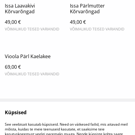
Issa Laavakivi
Issa Pärlmutter
Kõrvarõngad
Kõrvarõngad
49,00 €
49,00 €
VÕIMALIKUD TEISED VARIANDID
VÕIMALIKUD TEISED VARIANDID
Vioola Pärl Kaelakee
69,00 €
VÕIMALIKUD TEISED VARIANDID
Küpsised
Juriidilised
Privaatsuspoliitika
tingimused
See veebisait kasutab küpsiseid. Need on väikesed failid, mis aitavad meil
Küpsisepoliitika
mõista, kuidas te meie teenuseid kasutate, et saaksime teie
kasutuskogemust veelgi paremaks muuta. Nende küpsiste kohta saate