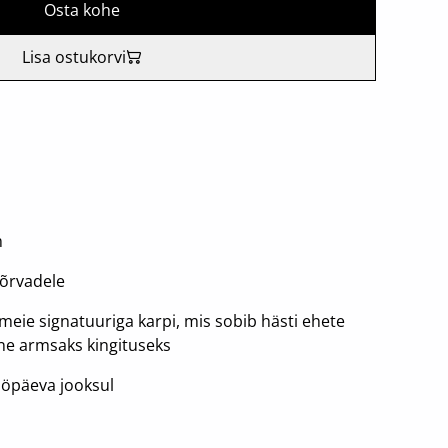
Osta kohe
Lisa ostukorvi
m
kõrvadele
meie signatuuriga karpi, mis sobib hästi ehete
ne armsaks kingituseks
tööpäeva jooksul