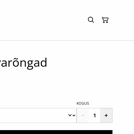
varõngad
KOGUS